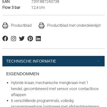
EAN
7391887243738
Flow 3 bar
12,4 l/m
Productblad
Productblad met onderdelenlijst
Facebook
Instagram
Twitter
Pinterest
Linkedin
TECHNISCHE INFORMATIE
EIGENDOMMEN
Hybride kraan, mechanische mengkraan met 1
hendel, gecombineerd met sensor voor contactloos
aftappen
6 verschillende programma’s, volledig
programmeerbaar (optioneel met afstandsbediening