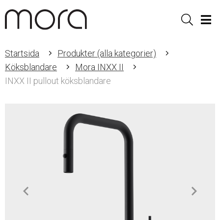
Sök
Men
Startsida
Produkter (alla kategorier)
Köksblandare
Mora INXX II
INXX II pullout köksblandare
Item
1
of