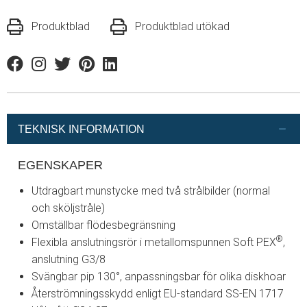
Produktblad
Produktblad utökad
Facebook
Instagram
Twitter
Pinterest
Linkedin
TEKNISK INFORMATION
EGENSKAPER
Utdragbart munstycke med två strålbilder (normal
och sköljstråle)
Omställbar flödesbegränsning
®
Flexibla anslutningsrör i metallomspunnen Soft PEX
,
anslutning G3/8
Svängbar pip 130°, anpassningsbar för olika diskhoar
Återströmningsskydd enligt EU-standard SS-EN 1717