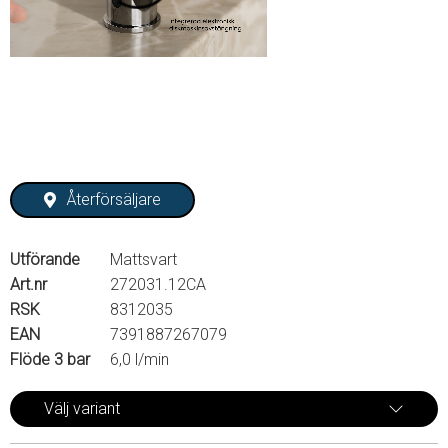
Återförsäljare
Utförande
Mattsvart
Art.nr
272031.12CA
RSK
8312035
EAN
7391887267079
Flöde 3 bar
6,0 l/min
Välj variant