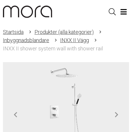
Sök
Men
Startsida
Produkter (alla kategorier)
Inbyggnadsblandare
INXX II Vägg
INXX II shower system wall with shower rail
Item
1
of