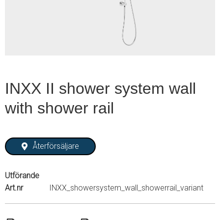
1
INXX II shower system wall
with shower rail
Återförsäljare
Utförande
Art.nr
INXX_showersystem_wall_showerrail_variant