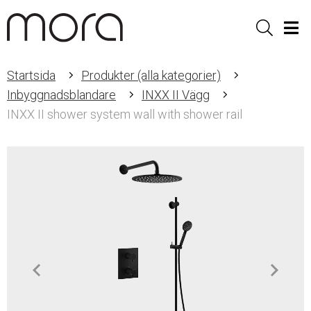
Sök
Men
Startsida
Produkter (alla kategorier)
Inbyggnadsblandare
INXX II Vägg
INXX II shower system wall with shower rail
Item
1
of