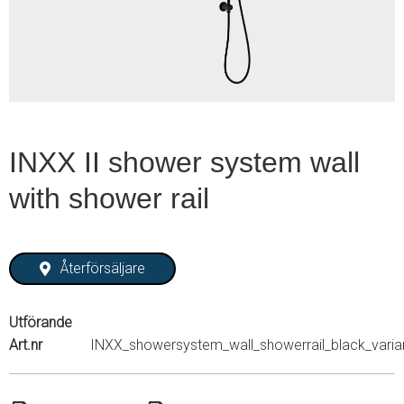
1
INXX II shower system wall
with shower rail
Återförsäljare
Utförande
Art.nr
INXX_showersystem_wall_showerrail_black_varia