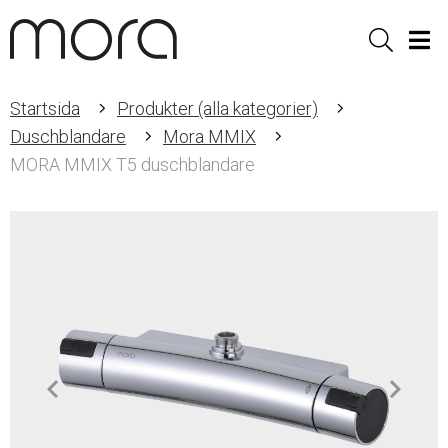
Sök
Men
Startsida
Produkter (alla kategorier)
Duschblandare
Mora MMIX
MORA MMIX T5 duschblandare
Item
1
of