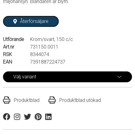
miljöhänsyn. Blandaren är blyfri.
Återförsäljare
Utförande
Krom/svart, 150 c/c
Art.nr
731150.0011
RSK
8344074
EAN
7391887224737
Välj variant
Produktblad
Produktblad utökad
Facebook
Instagram
Twitter
Pinterest
Linkedin