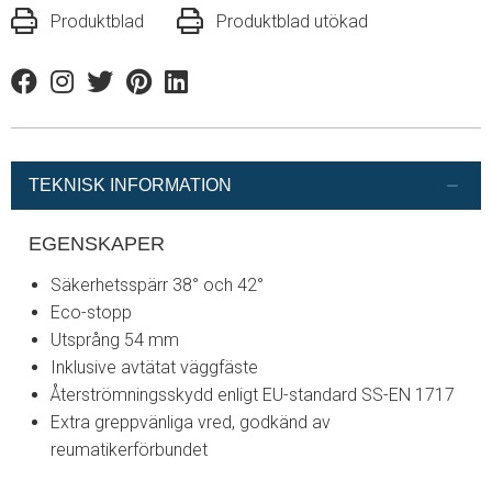
Produktblad
Produktblad utökad
Facebook
Instagram
Twitter
Pinterest
Linkedin
TEKNISK INFORMATION
EGENSKAPER
Säkerhetsspärr 38° och 42°
Eco-stopp
Utsprång 54 mm
Inklusive avtätat väggfäste
Återströmningsskydd enligt EU-standard SS-EN 1717
Extra greppvänliga vred, godkänd av
reumatikerförbundet