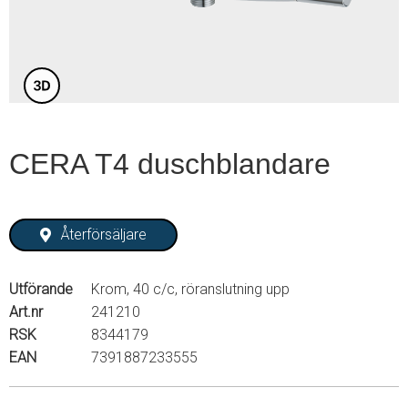
3
CERA T4 duschblandare
Återförsäljare
Utförande
Krom, 40 c/c, röranslutning upp
Art.nr
241210
RSK
8344179
EAN
7391887233555