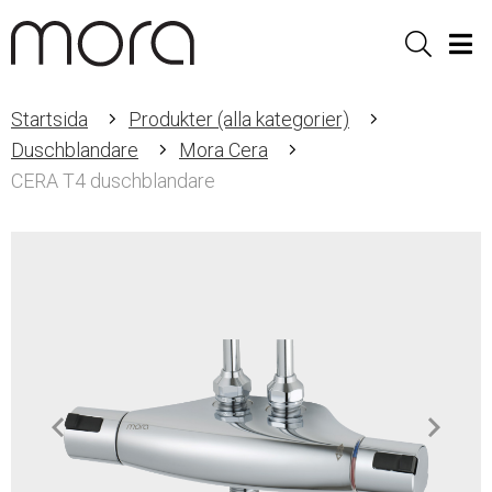
Sök
Men
Startsida
Produkter (alla kategorier)
Duschblandare
Mora Cera
CERA T4 duschblandare
Item
1
of