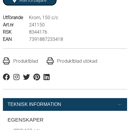
Återförsäljare
Utförande
Krom, 150 c/c
Art.nr
241150
RSK
8344176
EAN
7391887233418
Produktblad
Produktblad utökad
Facebook
Instagram
Twitter
Pinterest
Linkedin
TEKNISK INFORMATION
EGENSKAPER