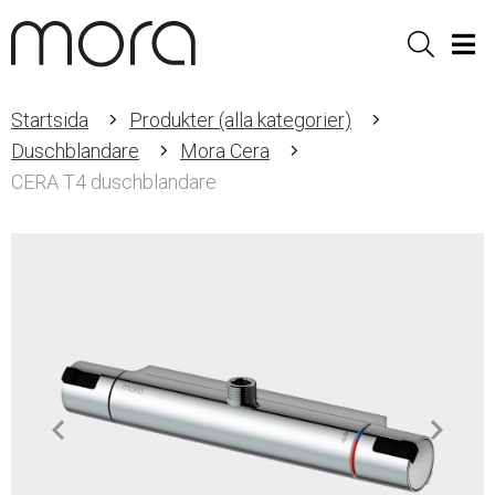
Sök
Men
Startsida
Produkter (alla kategorier)
Duschblandare
Mora Cera
CERA T4 duschblandare
Item
1
of