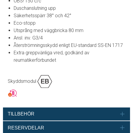
OBS! 150 c/c
Duschanslutning upp
Säkerhetsspärr 38° och 42°
Eco-stopp
Utsprång med väggbricka 80 mm
Ansl. inv. G3/4
Återströmningsskydd enligt EU-standard SS-EN 1717
Extra greppvänliga vred, godkänd av
reumatikerförbundet
Skyddsmodul
TILLBEHÖR
RESERVDELAR