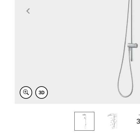
Item
1
of
3