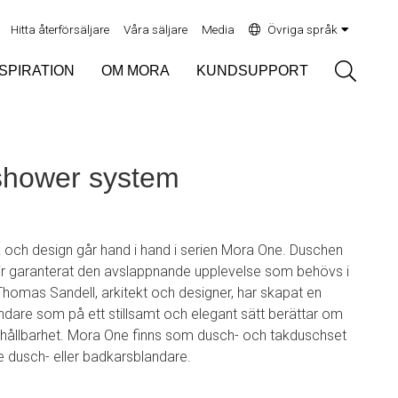
Hitta återförsäljare
Våra säljare
Media
Övriga språk
Sök
NSPIRATION
OM MORA
KUNDSUPPORT
hower system
k och design går hand i hand i serien Mora One. Duschen
blir garanterat den avslappnande upplevelse som behövs i
 Thomas Sandell, arkitekt och designer, har skapat en
ndare som på ett stillsamt och elegant sätt berättar om
hållbarhet. Mora One finns som dusch- och takduschset
e dusch- eller badkarsblandare.