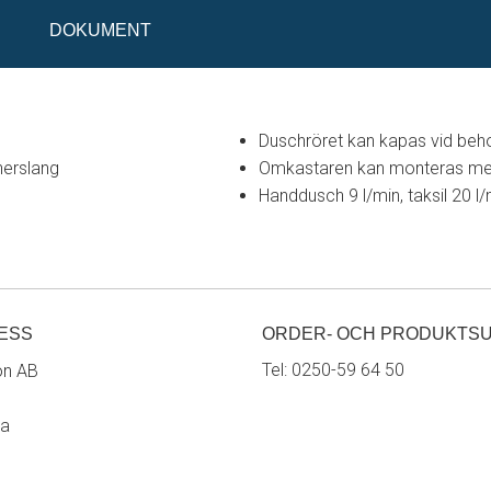
DOKUMENT
Duschröret kan kapas vid beh
nerslang
Omkastaren kan monteras med 
Handdusch 9 l/min, taksil 20 l/
ESS
ORDER- OCH PRODUKTS
Tel:
0250-59 64 50
on AB
ra