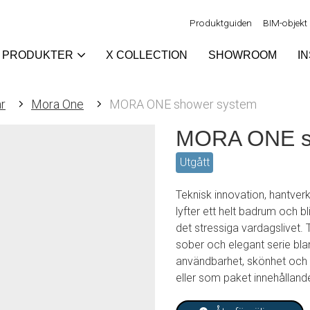
Produktguiden
BIM-objekt
PRODUKTER
X COLLECTION
SHOWROOM
I
r
Mora One
MORA ONE shower system
MORA ONE s
Utgått
Teknisk innovation, hantver
lyfter ett helt badrum och 
det stressiga vardagslivet.
sober och elegant serie bla
användbarhet, skönhet och 
eller som paket innehålland