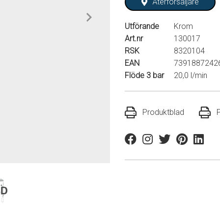
Återförsäljare
Utförande
Krom
Art.nr
130017
RSK
8320104
EAN
7391887242
Flöde 3 bar
20,0 l/min
Produktblad
Facebook
Instagram
Twitter
Pinterest
Linkedi