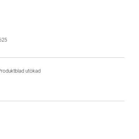
625
Produktblad utökad
n