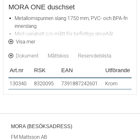
MORA ONE duschset
Metallomspunnen slang 1750 mm, PVC- och BPA-fri
innerslang
Med variabelt c/c-mått för befintliga skruvhål
Med antikalksystem "Easy-Clean
Visa mer
Konstantflöde 7,5 l/min vid 2–6 bar
Dokument
Måttskiss
Reservdelslista
Art.nr
RSK
EAN
Utförande
130340
8320095
7391887242601
Krom
MORA (BESÖKSADRESS)
FM Mattsson AB