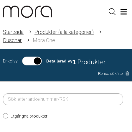
Sök
Men
Startsida
Produkter (alla kategorier)
Duschar
Mora One
1
Produkter
Enkel vy
Detaljerad vy
Rensa sökfilter
Utgångna produkter