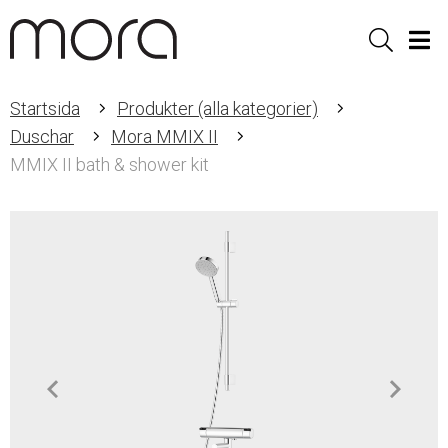
Sök
Men
Startsida
Produkter (alla kategorier)
Duschar
Mora MMIX II
MMIX II bath & shower kit
Item
1
of