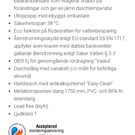
badkarsblandare som reagerar snabbt på
förändringar och ger en jämn duschtemperatur
Utloppspip med inbyggd omkastare
Säkerhetsspärr 38 °C
Eco funktion på flödesratten för vattenbesparing
Återströmningsskydd enligt EU-standard SS-EN 1717,
uppfyller även kraven med dubbla backventiler
gällande återströmning enligt Säker Vatten § 5.3
OBS! Ej för genomgående rördragning "Vaska"
Duschstång med variabelt c/c-mått för befintliga
skruvhål
Handdusch med antikalksystemet "Easy-Clean"
Metallomspunnen slang 1750 mm, PVC- och BPA-fri
innerslang
Lead free (blyfri)
Ljudklass 1