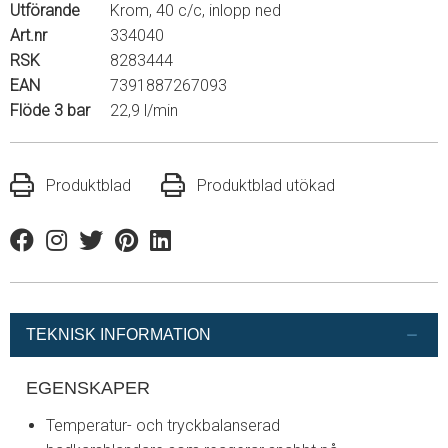
Utförande
Krom, 40 c/c, inlopp ned
Art.nr
334040
RSK
8283444
EAN
7391887267093
Flöde 3 bar
22,9 l/min
Produktblad
Produktblad utökad
Facebook
Instagram
Twitter
Pinterest
Linkedin
TEKNISK INFORMATION
EGENSKAPER
Temperatur- och tryckbalanserad