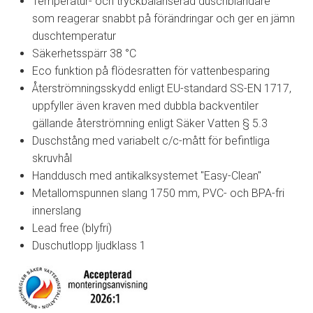
Temperatur- och tryckbalanserad duschblandare
som reagerar snabbt på förändringar och ger en jämn
duschtemperatur
Säkerhetsspärr 38 °C
Eco funktion på flödesratten för vattenbesparing
Återströmningsskydd enligt EU-standard SS-EN 1717,
uppfyller även kraven med dubbla backventiler
gällande återströmning enligt Säker Vatten § 5.3
Duschstång med variabelt c/c-mått för befintliga
skruvhål
Handdusch med antikalksystemet "Easy-Clean"
Metallomspunnen slang 1750 mm, PVC- och BPA-fri
innerslang
Lead free (blyfri)
Duschutlopp ljudklass 1