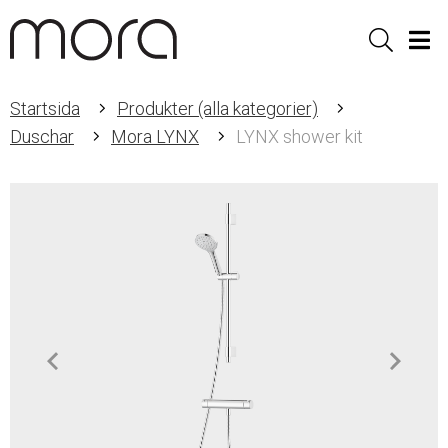
Sök
Men
Startsida
Produkter (alla kategorier)
Duschar
Mora LYNX
LYNX shower kit
Item
1
of
2