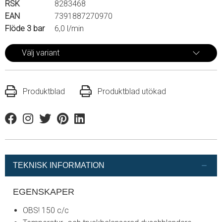
RSK
8283468
EAN
7391887270970
Flöde 3 bar
6,0 l/min
Välj variant
Produktblad
Produktblad utökad
Facebook
Instagram
Twitter
Pinterest
Linkedin
TEKNISK INFORMATION
EGENSKAPER
OBS! 150 c/c