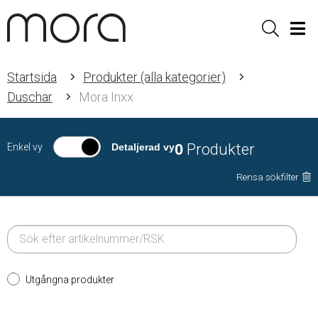
Sök
Men
Startsida
Produkter (alla kategorier)
Duschar
Mora Inxx
0
Produkter
Enkel vy
Detaljerad vy
Rensa sökfilter
Utgångna produkter