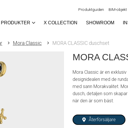
Produktguiden
BIM-objekt
PRODUKTER
X COLLECTION
SHOWROOM
I
r
Mora Classic
MORA CLASSIC duschset
MORA CLASS
Mora Classic är en exklusiv 
designidealen med de runda o
med sann Morakvalitet. Mor
dusch, detaljen som skapar h
när den är som bäst.
Återförsäljare