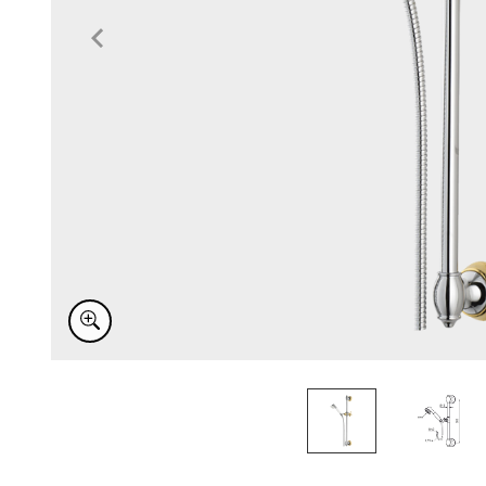
Item
1
of
2