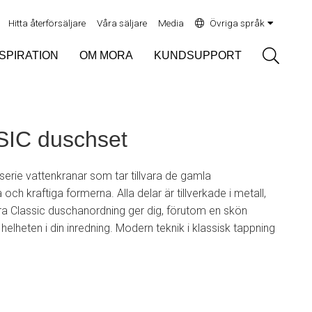
Hitta återförsäljare
Våra säljare
Media
Övriga språk
Sök
NSPIRATION
OM MORA
KUNDSUPPORT
IC duschset
serie vattenkranar som tar tillvara de gamla
ch kraftiga formerna. Alla delar är tillverkade i metall,
a Classic duschanordning ger dig, förutom en skön
elheten i din inredning. Modern teknik i klassisk tappning