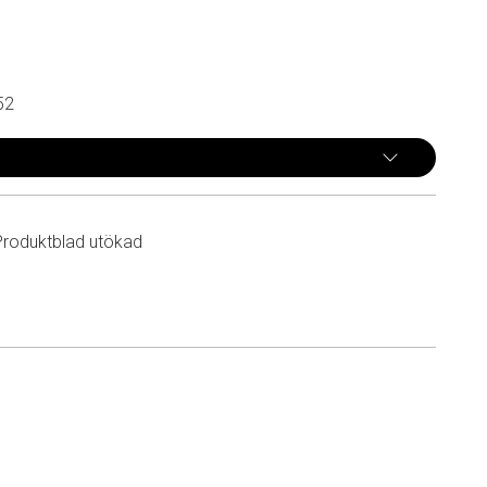
52
Produktblad utökad
n