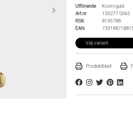
Utförande
Krom/guld
Art.nr
130277.0065
RSK
8195788
EAN
73918871881
Välj variant
Produktblad
Facebook
Instagram
Twitter
Pinterest
Linkedi