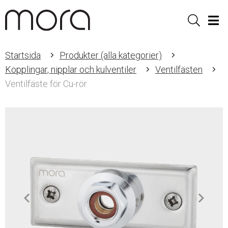
Sök
Men
Startsida
Produkter (alla kategorier)
Kopplingar, nipplar och kulventiler
Ventilfästen
Ventilfäste för Cu-rör
Item
1
of