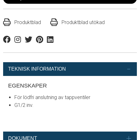
Produktblad
Produktblad utökad
Facebook
Instagram
Twitter
Pinterest
Linkedin
TEKNISK INFORMATION
EGENSKAPER
För lödfri anslutning av tappventiler
G1/2 inv.
DOKUMENT