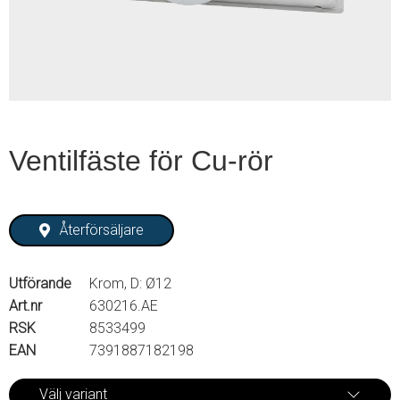
2
Ventilfäste för Cu-rör
Återförsäljare
Utförande
Krom, D: Ø12
Art.nr
630216.AE
RSK
8533499
EAN
7391887182198
Välj variant