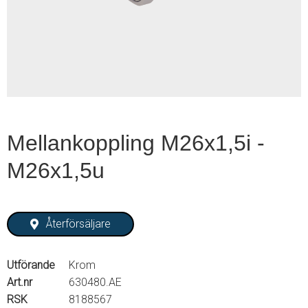
1
of
2
Mellankoppling M26x1,5i -
M26x1,5u
Återförsäljare
Utförande
Krom
Art.nr
630480.AE
RSK
8188567