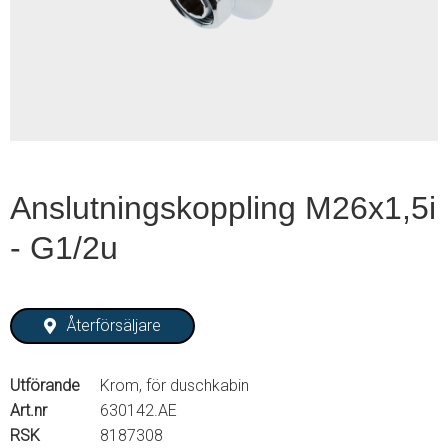
1
of
2
Anslutningskoppling M26x1,5i
- G1/2u
Återförsäljare
Utförande
Krom, för duschkabin
Art.nr
630142.AE
RSK
8187308