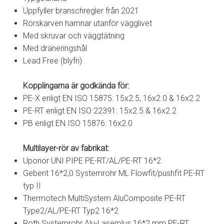
Uppfyller branschregler från 2021
Rörskarven hamnar utanför vägglivet
Med skruvar och väggtätning
Med dräneringshål
Lead Free (blyfri)
Kopplingarna är godkända för:
PE-X enligt EN ISO 15875: 15x2.5, 16x2.0 & 16x2.2
PE-RT enligt EN ISO 22391: 15x2.5 & 16x2.2
PB enligt EN ISO 15876: 16x2.0
Multilayer-rör av fabrikat:
Uponor UNI PIPE PE-RT/AL/PE-RT 16*2
Geberit 16*2,0 Systemrohr ML Flowfit/pushfit PE-RT
typ II
Thermotech MultiSystem AluComposite PE-RT
Type2/AL/PE-RT Typ2 16*2
Roth Systemrohr Alu-Laserplus 16*2 mm PE-RT