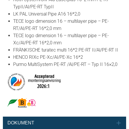
TypII/Al/PE-RT TypII
LK PAL Universal Pipe A16 16*2,0
TECE logo dimension 16 – multilayer pipe – PE-
RT/Al/PE-RT 16*2,0 mm
TECE logo dimension 16 – multilayer pipe – PE-
Xc/Al/PE-RT 16*2,0 mm
FRÄNKISCHE turatec multi 16*2 PE-RT II/Al/PE-RT II
HENCO RIXc PE-Xc/Al/PE-Xc 16*2
Purmo MultiSystem PE-RT /Al/PE-RT – Typ II 16×2,0
DOKUMENT