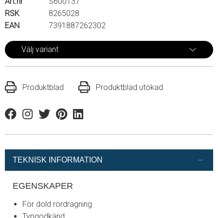
Art.nr
S600137
RSK
8265028
EAN
7391887262302
Välj variant
Produktblad
Produktblad utökad
Facebook
Instagram
Twitter
Pinterest
Linkedin
TEKNISK INFORMATION
EGENSKAPER
För dold rördragning
Typgodkänd