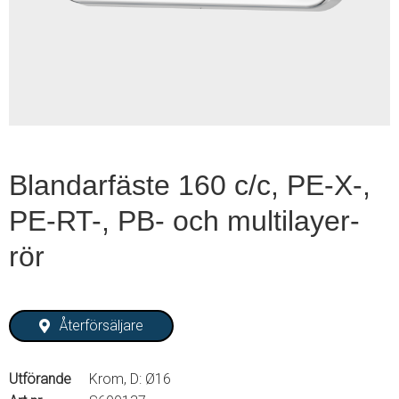
1
of
2
Blandarfäste 160 c/c, PE-X-,
PE-RT-, PB- och multilayer-
rör
Återförsäljare
Utförande
Krom, D: Ø16