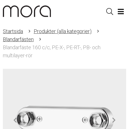
Sök
Men
Startsida
Produkter (alla kategorier)
Blandarfästen
Blandarfäste 160 c/c, PE-X-, PE-RT-, PB- och
multilayer-rör
Item