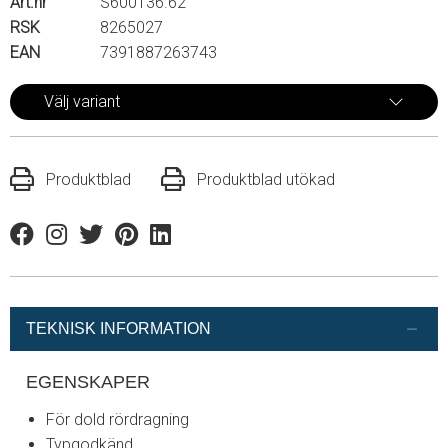
Art.nr
S600136.62
RSK
8265027
EAN
7391887263743
Välj variant
Produktblad
Produktblad utökad
Facebook
Instagram
Twitter
Pinterest
Linkedin
TEKNISK INFORMATION
EGENSKAPER
För dold rördragning
Typgodkänd