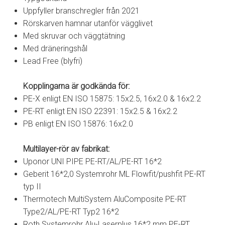
Uppfyller branschregler från 2021
Rörskarven hamnar utanför vägglivet
Med skruvar och väggtätning
Med dräneringshål
Lead Free (blyfri)
Kopplingarna är godkända för:
PE-X enligt EN ISO 15875: 15x2.5, 16x2.0 & 16x2.2
PE-RT enligt EN ISO 22391: 15x2.5 & 16x2.2
PB enligt EN ISO 15876: 16x2.0
Multilayer-rör av fabrikat:
Uponor UNI PIPE PE-RT/AL/PE-RT 16*2
Geberit 16*2,0 Systemrohr ML Flowfit/pushfit PE-RT
typ II
Thermotech MultiSystem AluComposite PE-RT
Type2/AL/PE-RT Typ2 16*2
Roth Systemrohr Alu-Laserplus 16*2 mm PE-RT