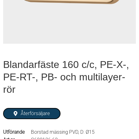
1
of
2
Blandarfäste 160 c/c, PE-X-,
PE-RT-, PB- och multilayer-
rör
Återförsäljare
Utförande
Borstad mässing PVD, D: Ø15