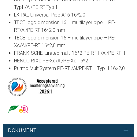
TypII/Al/PE-RT TypII
LK PAL Universal Pipe A16 16*2,0
TECE logo dimension 16 – multilayer pipe – PE-
RT/Al/PE-RT 16*2,0 mm
TECE logo dimension 16 – multilayer pipe – PE-
Xc/Al/PE-RT 16*2,0 mm
FRÄNKISCHE turatec multi 16*2 PE-RT II/Al/PE-RT II
HENCO RIXc PE-Xc/Al/PE-Xc 16*2
Purmo MultiSystem PE-RT /Al/PE-RT – Typ II 16×2,0
DOKUMENT