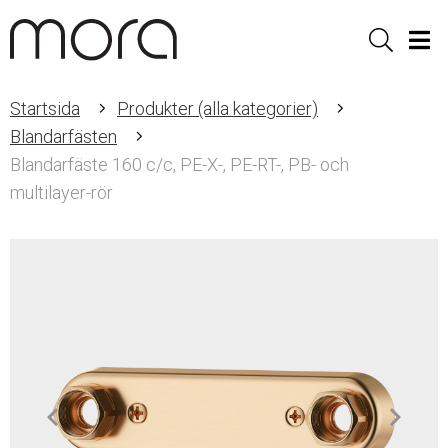
Sök
Men
Startsida
Produkter (alla kategorier)
Blandarfästen
Blandarfäste 160 c/c, PE-X-, PE-RT-, PB- och
multilayer-rör
Item