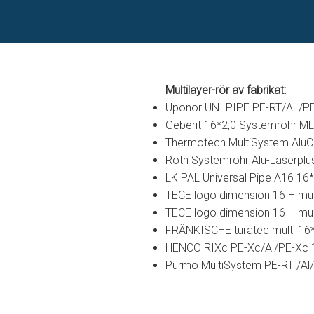
Multilayer-rör av fabrikat:
Uponor UNI PIPE PE-RT/AL/P
Geberit 16*2,0 Systemrohr ML F
Thermotech MultiSystem Alu
Roth Systemrohr Alu-Laserplu
LK PAL Universal Pipe A16 16
TECE logo dimension 16 – mul
TECE logo dimension 16 – mul
FRÄNKISCHE turatec multi 16*
HENCO RIXc PE-Xc/Al/PE-Xc 
Purmo MultiSystem PE-RT /Al/