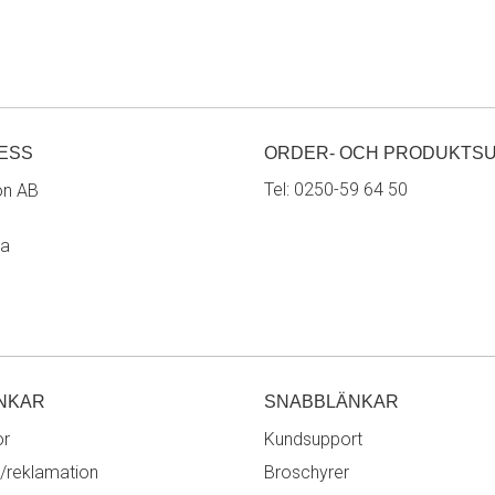
ESS
ORDER- OCH PRODUKTS
Tel:
0250-59 64 50
on AB
ra
NKAR
SNABBLÄNKAR
or
Kundsupport
/reklamation
Broschyrer