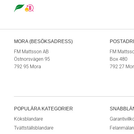
MORA (BESÖKSADRESS)
POSTADR
FM Mattsson AB
FM Mattss
Östnorsvägen 95
Box 480
792 95 Mora
792 27 Mo
POPULÄRA KATEGORIER
SNABBLÄ
Köksblandare
Garantivillk
Tvättställsblandare
Felanmälan