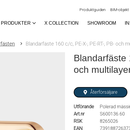
Produktguiden
BIM-objekt
PRODUKTER
X COLLECTION
SHOWROOM
I
rfästen
Blandarfäste 160 c/c, PE-X-, PE-RT-, PB- och mu
Blandarfäste 
och multilaye
Återförsäljare
Utförande
Polerad mässi
Art.nr
S600136.60
RSK
8265026
EAN
73918872637