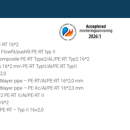
E-RT 16*2
lowfit/pushfit PE-RT typ II
Composite PE-RT Type2/AL/PE-RT Typ2 16*2
s 16*2 mm PE-RT TypII/Al/PE-RT TypII
*2,0
tilayer pipe – PE-RT/Al/PE-RT 16*2,0 mm
tilayer pipe – PE-Xc/Al/PE-RT 16*2,0 mm
2 PE-RT II/Al/PE-RT II
16*2
PE-RT – Typ II 16×2,0