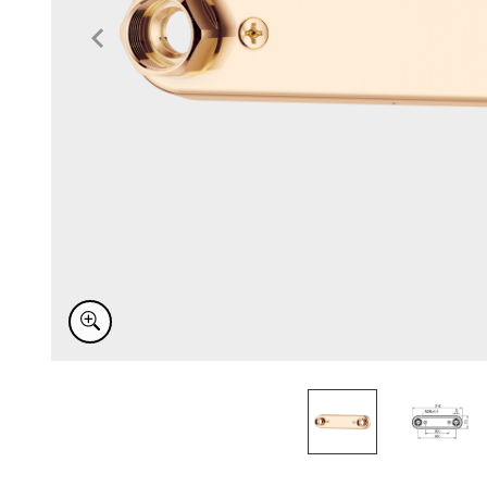
Item
1
of
2