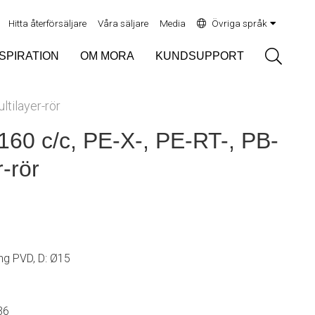
Hitta återförsäljare
Våra säljare
Media
Övriga språk
Sök
NSPIRATION
OM MORA
KUNDSUPPORT
ltilayer-rör
160 c/c, PE-X-, PE-RT-, PB-
r-rör
ng PVD, D: Ø15
36