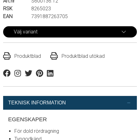
Art.nr
S600136.12
RSK
8265023
EAN
7391887263705
Välj variant
Produktblad
Produktblad utökad
Facebook
Instagram
Twitter
Pinterest
Linkedin
TEKNISK INFORMATION
EGENSKAPER
För dold rördragning
Typgodkänd