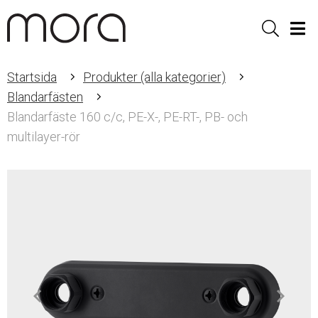
Sök
Men
Startsida
Produkter (alla kategorier)
Blandarfästen
Blandarfäste 160 c/c, PE-X-, PE-RT-, PB- och
multilayer-rör
Item