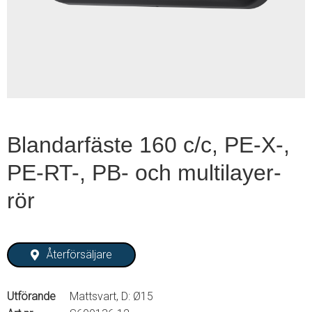
1
of
2
Blandarfäste 160 c/c, PE-X-,
PE-RT-, PB- och multilayer-
rör
Återförsäljare
Utförande
Mattsvart, D: Ø15