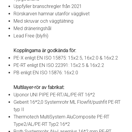
Uppfyller branschregler från 2021
Rörskarven hamnar utanför vägglivet
Med skruvar och väggtätning
Med dräneringshål
Lead Free (blyfri)
Kopplingarna är godkända för:
PE-X enligt EN ISO 15875: 15x2.5, 16x2.0 & 16x2.2
PE-RT enligt EN ISO 22391: 15x2.5 & 16x2.2
PB enligt EN ISO 15876: 16x2.0
Multilayer-rör av fabrikat:
Uponor UNI PIPE PE-RT/AL/PE-RT 16*2
Geberit 16*2,0 Systemrohr ML Flowfit/pushfit PE-RT
typ II
Thermotech MultiSystem AluComposite PE-RT
Type2/AL/PE-RT Typ2 16*2
Roth Systemrohr Alu-Laserplus 16*2 mm PE-RT