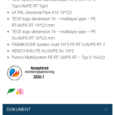
TypII/Al/PE-RT TypII
LK PAL Universal Pipe A16 16*2,0
TECE logo dimension 16 – multilayer pipe – PE-
RT/Al/PE-RT 16*2,0 mm
TECE logo dimension 16 – multilayer pipe – PE-
Xc/Al/PE-RT 16*2,0 mm
FRÄNKISCHE turatec multi 16*2 PE-RT II/Al/PE-RT II
HENCO RIXc PE-Xc/Al/PE-Xc 16*2
Purmo MultiSystem PE-RT /Al/PE-RT – Typ II 16×2,0
DOKUMENT