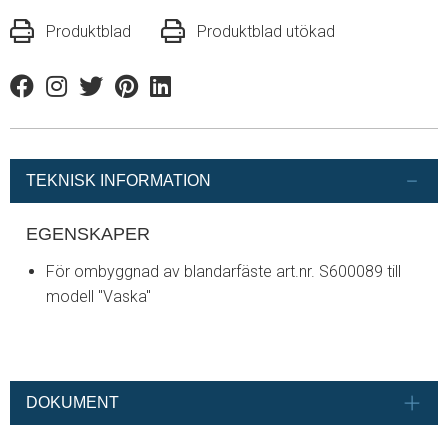
Produktblad
Produktblad utökad
Facebook
Instagram
Twitter
Pinterest
Linkedin
TEKNISK INFORMATION
EGENSKAPER
För ombyggnad av blandarfäste art.nr. S600089 till
modell "Vaska"
DOKUMENT