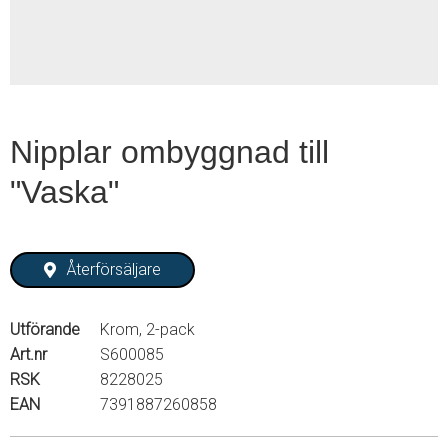
Nipplar ombyggnad till
"Vaska"
Återförsäljare
Utförande
Krom, 2-pack
Art.nr
S600085
RSK
8228025
EAN
7391887260858