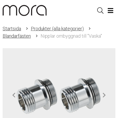
Sök
Men
Startsida
Produkter (alla kategorier)
Blandarfästen
Nipplar ombyggnad till "Vaska"
Item
1
of
2