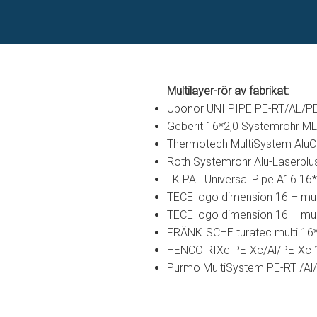
Multilayer-rör av fabrikat:
Uponor UNI PIPE PE-RT/AL/P
Geberit 16*2,0 Systemrohr ML F
Thermotech MultiSystem Alu
Roth Systemrohr Alu-Laserplu
LK PAL Universal Pipe A16 16
TECE logo dimension 16 – mul
TECE logo dimension 16 – mul
FRÄNKISCHE turatec multi 16*
HENCO RIXc PE-Xc/Al/PE-Xc 
Purmo MultiSystem PE-RT /Al/