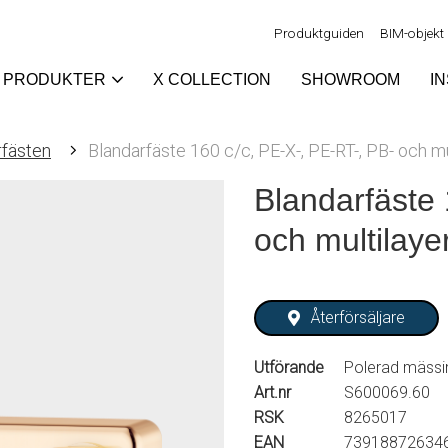
Produktguiden
BIM-objekt
PRODUKTER
X COLLECTION
SHOWROOM
I
rfästen
Blandarfäste 160 c/c, PE-X-, PE-RT-, PB- och mu
Blandarfäste 
och multilaye
Återförsäljare
Utförande
Polerad mässi
Art.nr
S600069.60
RSK
8265017
EAN
73918872634