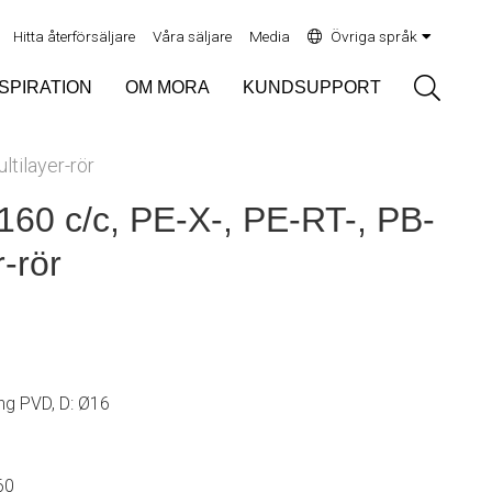
Hitta återförsäljare
Våra säljare
Media
Övriga språk
Sök
NSPIRATION
OM MORA
KUNDSUPPORT
ltilayer-rör
160 c/c, PE-X-, PE-RT-, PB-
r-rör
ng PVD, D: Ø16
60