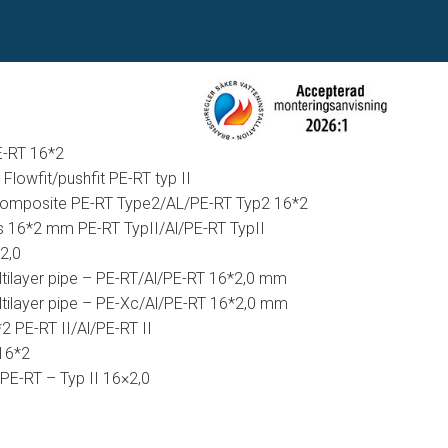
E-RT 16*2
lowfit/pushfit PE-RT typ II
Composite PE-RT Type2/AL/PE-RT Typ2 16*2
s 16*2 mm PE-RT TypII/Al/PE-RT TypII
*2,0
tilayer pipe – PE-RT/Al/PE-RT 16*2,0 mm
tilayer pipe – PE-Xc/Al/PE-RT 16*2,0 mm
2 PE-RT II/Al/PE-RT II
16*2
PE-RT – Typ II 16×2,0