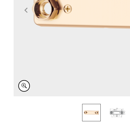
Item
1
of
2