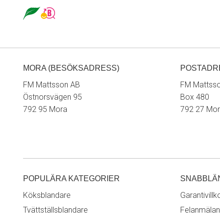
MORA (BESÖKSADRESS)
POSTADR
FM Mattsson AB
FM Mattss
Östnorsvägen 95
Box 480
792 95 Mora
792 27 Mo
POPULÄRA KATEGORIER
SNABBLÄ
Köksblandare
Garantivillk
Tvättställsblandare
Felanmälan