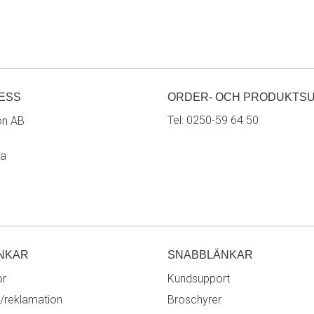
ESS
ORDER- OCH PRODUKTS
Tel:
0250-59 64 50
on AB
ra
NKAR
SNABBLÄNKAR
or
Kundsupport
/reklamation
Broschyrer