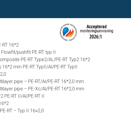
E-RT 16*2
lowfit/pushfit PE-RT typ II
Composite PE-RT Type2/AL/PE-RT Typ2 16*2
s 16*2 mm PE-RT TypII/Al/PE-RT TypII
*2,0
tilayer pipe – PE-RT/Al/PE-RT 16*2,0 mm
tilayer pipe – PE-Xc/Al/PE-RT 16*2,0 mm
2 PE-RT II/Al/PE-RT II
16*2
PE-RT – Typ II 16×2,0