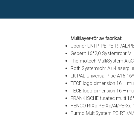
Multilayer-rör av fabrikat:
Uponor UNI PIPE PE-RT/AL/P
Geberit 16*2,0 Systemrohr ML F
Thermotech MultiSystem Alu
Roth Systemrohr Alu-Laserplu
LK PAL Universal Pipe A16 16
TECE logo dimension 16 – mul
TECE logo dimension 16 – mul
FRÄNKISCHE turatec multi 16*
HENCO RIXc PE-Xc/Al/PE-Xc 
Purmo MultiSystem PE-RT /Al/