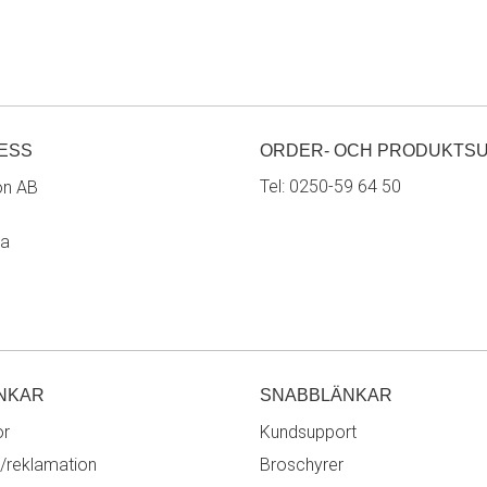
ESS
ORDER- OCH PRODUKTS
Tel:
0250-59 64 50
on AB
ra
NKAR
SNABBLÄNKAR
or
Kundsupport
/reklamation
Broschyrer