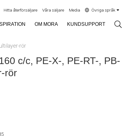
Hitta återförsäljare
Våra säljare
Media
Övriga språk
Sök
NSPIRATION
OM MORA
KUNDSUPPORT
ltilayer-rör
160 c/c, PE-X-, PE-RT-, PB-
r-rör
85