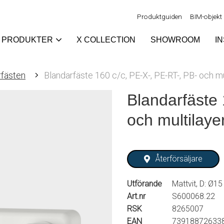
Produktguiden
BIM-objekt
PRODUKTER
X COLLECTION
SHOWROOM
I
rfästen
Blandarfäste 160 c/c, PE-X-, PE-RT-, PB- och mu
Blandarfäste 
och multilaye
Återförsäljare
Utförande
Mattvit, D: Ø15
Art.nr
S600068.22
RSK
8265007
EAN
73918872633