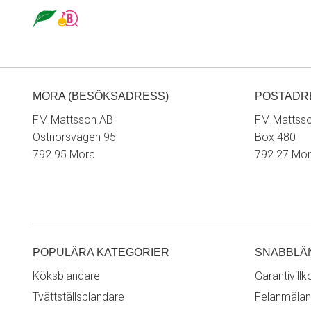
MORA (BESÖKSADRESS)
POSTADR
FM Mattsson AB
FM Mattss
Östnorsvägen 95
Box 480
792 95 Mora
792 27 Mo
POPULÄRA KATEGORIER
SNABBLÄ
Köksblandare
Garantivillk
Tvättställsblandare
Felanmälan