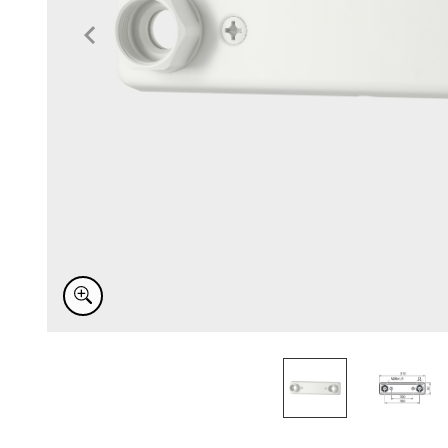
Item
1
of
2