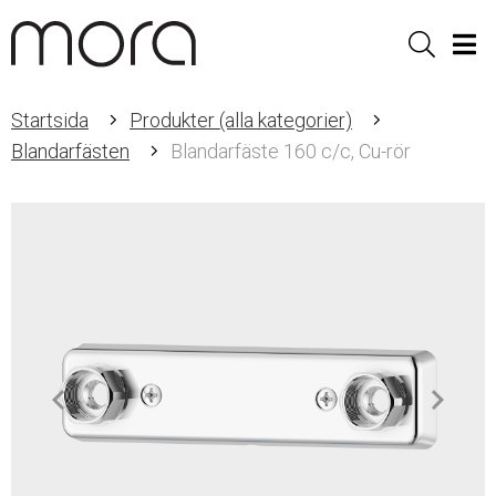
Sök
Men
Startsida
Produkter (alla kategorier)
Blandarfästen
Blandarfäste 160 c/c, Cu-rör
Item
1
of
2