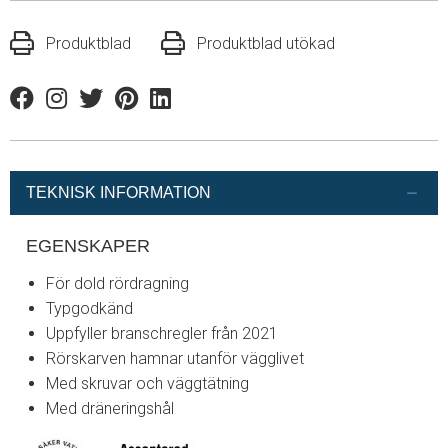
Produktblad
Produktblad utökad
Facebook
Instagram
Twitter
Pinterest
Linkedin
TEKNISK INFORMATION
EGENSKAPER
För dold rördragning
Typgodkänd
Uppfyller branschregler från 2021
Rörskarven hamnar utanför vägglivet
Med skruvar och väggtätning
Med dräneringshål