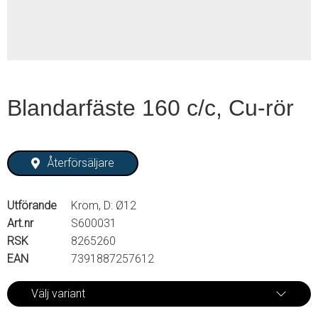
Blandarfäste 160 c/c, Cu-rör
Återförsäljare
Utförande
Krom, D: Ø12
Art.nr
S600031
RSK
8265260
EAN
7391887257612
Välj variant