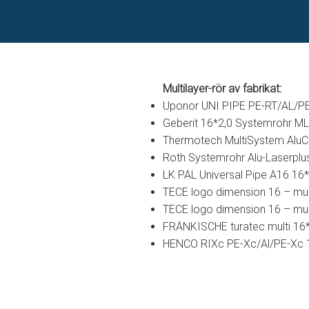
Multilayer-rör av fabrikat:
Uponor UNI PIPE PE-RT/AL/P
Geberit 16*2,0 Systemrohr ML F
Thermotech MultiSystem Alu
Roth Systemrohr Alu-Laserplu
LK PAL Universal Pipe A16 16*
TECE logo dimension 16 – mul
TECE logo dimension 16 – mul
FRÄNKISCHE turatec multi 16*2
HENCO RIXc PE-Xc/Al/PE-Xc 