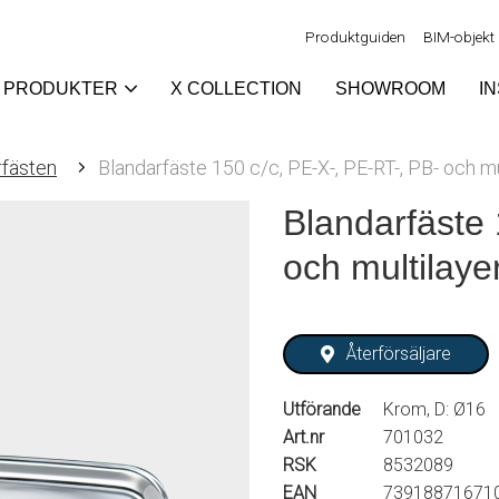
Produktguiden
BIM-objekt
PRODUKTER
X COLLECTION
SHOWROOM
I
rfästen
Blandarfäste 150 c/c, PE-X-, PE-RT-, PB- och mu
Blandarfäste 
och multilaye
Återförsäljare
Utförande
Krom, D: Ø16
Art.nr
701032
RSK
8532089
EAN
73918871671