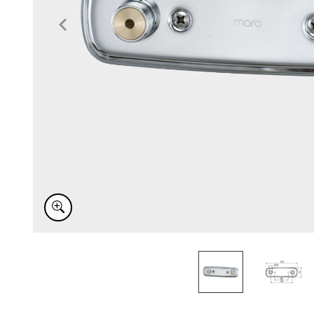
Item
1
of
2