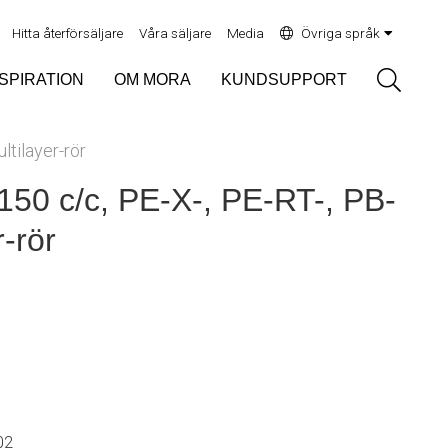
Hitta återförsäljare
Våra säljare
Media
Övriga språk
Sök
NSPIRATION
OM MORA
KUNDSUPPORT
ltilayer-rör
150 c/c, PE-X-, PE-RT-, PB-
r-rör
02