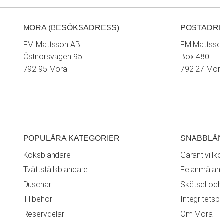
MORA (BESÖKSADRESS)
POSTADR
FM Mattsson AB
FM Mattss
Östnorsvägen 95
Box 480
792 95 Mora
792 27 Mo
POPULÄRA KATEGORIER
SNABBLÄ
Köksblandare
Garantivillk
Tvättställsblandare
Felanmälan
Duschar
Skötsel oc
Tillbehör
Integritetsp
Reservdelar
Om Mora