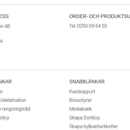
ESS
ORDER- OCH PRODUKTS
Tel:
0250-59 64 50
on AB
ra
NKAR
SNABBLÄNKAR
or
Kundsupport
/reklamation
Broschyrer
h rengöringsråd
Mediabank
olicy
Skapa Sortilog
Skapa hyllkantsetiketter