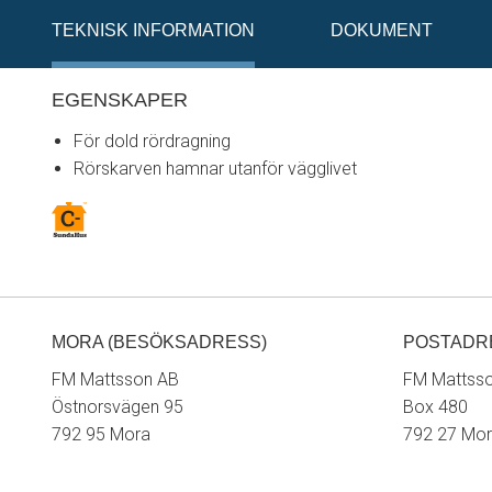
TEKNISK INFORMATION
DOKUMENT
EGENSKAPER
För dold rördragning
Rörskarven hamnar utanför vägglivet
MORA (BESÖKSADRESS)
POSTADR
FM Mattsson AB
FM Mattss
Östnorsvägen 95
Box 480
792 95 Mora
792 27 Mo