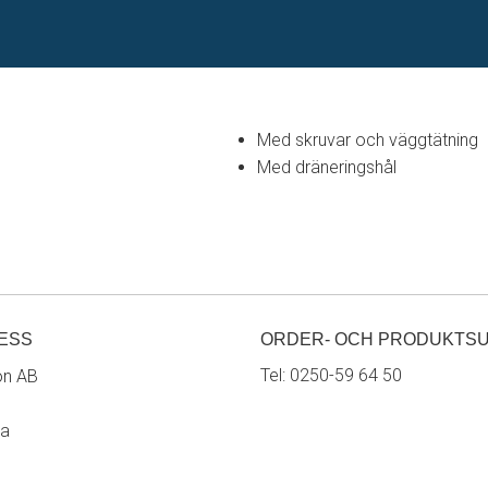
Med skruvar och väggtätning
Med dräneringshål
ESS
ORDER- OCH PRODUKTS
Tel:
0250-59 64 50
on AB
ra