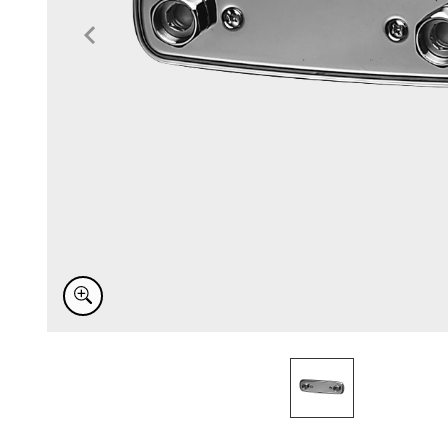
Item
1
of
1