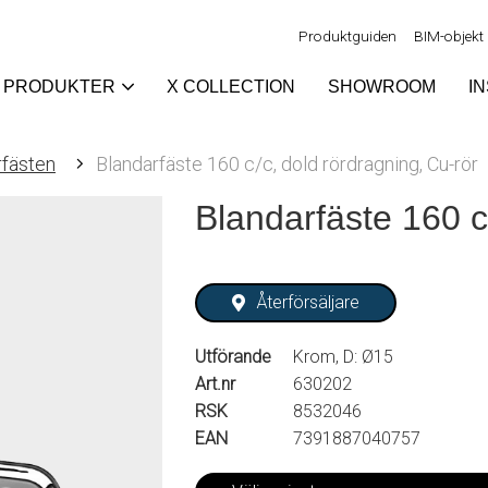
Produktguiden
BIM-objekt
PRODUKTER
X COLLECTION
SHOWROOM
I
rfästen
Blandarfäste 160 c/c, dold rördragning, Cu-rör
Blandarfäste 160 c
Återförsäljare
Utförande
Krom, D: Ø15
Art.nr
630202
RSK
8532046
EAN
7391887040757