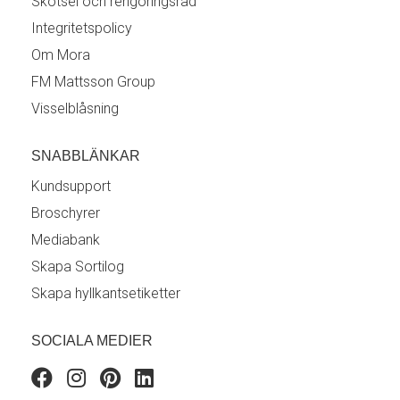
Skötsel och rengöringsråd
Integritetspolicy
Om Mora
FM Mattsson Group
Visselblåsning
SNABBLÄNKAR
Kundsupport
Broschyrer
Mediabank
Skapa Sortilog
Skapa hyllkantsetiketter
SOCIALA MEDIER
Facebook
Instagram
Pinterest
Linkedin