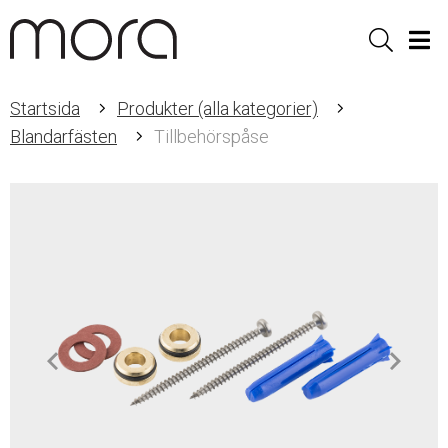
Sök
Men
Startsida
Produkter (alla kategorier)
Blandarfästen
Tillbehörspåse
Item
1
of
1