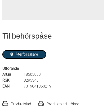
Tillbehörspåse
Återförsäljare
Utförande
Art.nr
18505000
RSK
8295343
EAN
7319041850219
Produktblad
Produktblad utökad