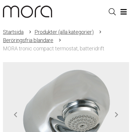
Sök
Men
Startsida
Produkter (alla kategorier)
Beröringsfria blandare
MORA tronic compact termostat, batteridrift
Item
1
of