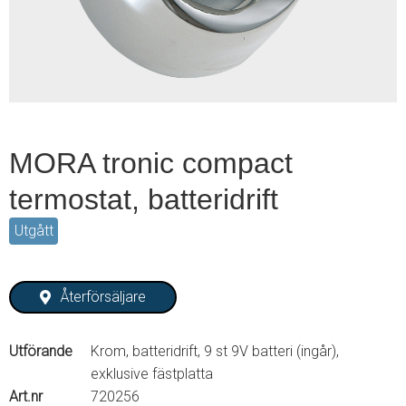
2
MORA tronic compact
termostat, batteridrift
Utgått
Återförsäljare
Utförande
Krom, batteridrift, 9 st 9V batteri (ingår),
exklusive fästplatta
Art.nr
720256