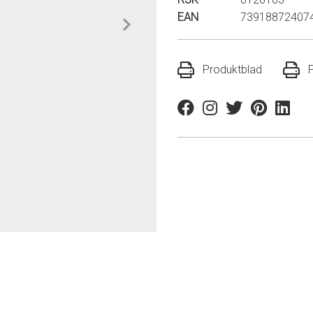
EAN
73918872407
Produktblad
Facebook
Instagram
Twitter
Pinterest
Linkedi