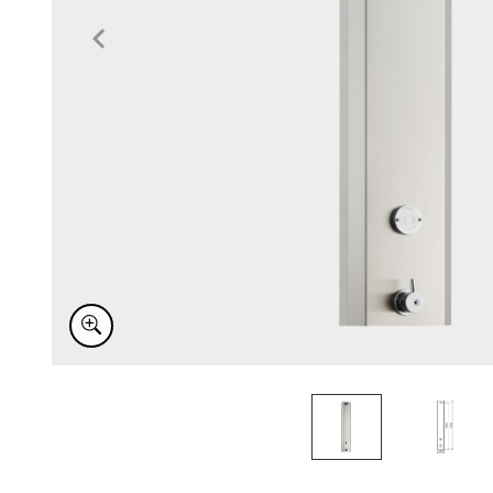
Item
1
of
2