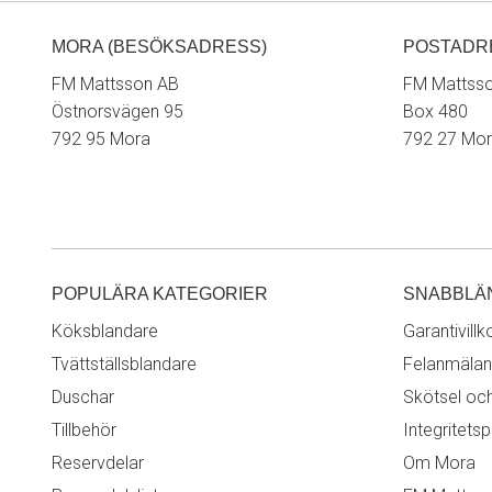
MORA (BESÖKSADRESS)
POSTADR
FM Mattsson AB
FM Mattss
Östnorsvägen 95
Box 480
792 95 Mora
792 27 Mo
POPULÄRA KATEGORIER
SNABBLÄ
Köksblandare
Garantivillk
Tvättställsblandare
Felanmälan
Duschar
Skötsel oc
Tillbehör
Integritetsp
Reservdelar
Om Mora