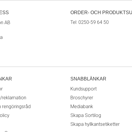
ESS
ORDER- OCH PRODUKTS
Tel:
0250-59 64 50
on AB
ra
NKAR
SNABBLÄNKAR
or
Kundsupport
/reklamation
Broschyrer
h rengöringsråd
Mediabank
olicy
Skapa Sortilog
Skapa hyllkantsetiketter