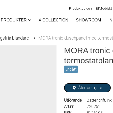
Produktguiden
BIM-objekt
PRODUKTER
X COLLECTION
SHOWROOM
I
gsfria blandare
MORA tronic duschpanel med termost
MORA tronic
termostatbla
Utgått
Återförsäljare
Utförande
Batteridrift, inkl
Art.nr
720251
RSK
8126103