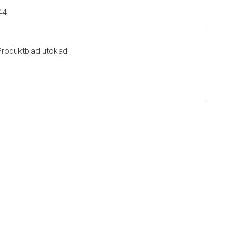
44
Produktblad utökad
n