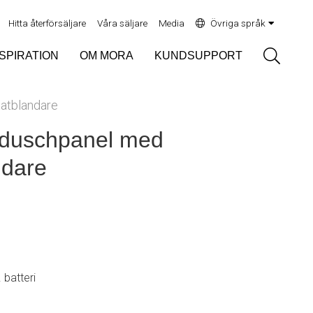
Hitta återförsäljare
Våra säljare
Media
Övriga språk
Sök
NSPIRATION
OM MORA
KUNDSUPPORT
atblandare
 duschpanel med
ndare
. batteri