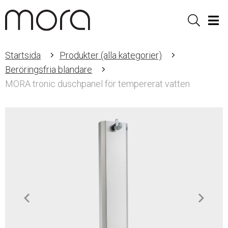
Sök
Men
Startsida
Produkter (alla kategorier)
Beröringsfria blandare
MORA tronic duschpanel för tempererat vatten
Item
1
of