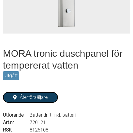
2
MORA tronic duschpanel för
tempererat vatten
Utgått
Återförsäljare
Utförande
Batteridrift, inkl. batteri
Art.nr
720121
RSK
8126108