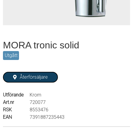
MORA tronic solid
Utgått
Återförsäljare
Utförande
Krom
Art.nr
720077
RSK
8553476
EAN
7391887235443