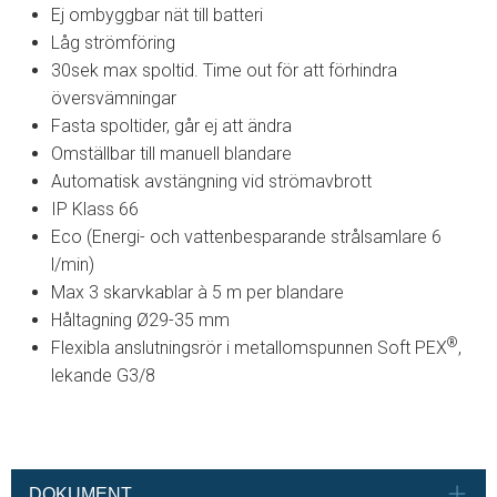
Ej ombyggbar nät till batteri
Låg strömföring
30sek max spoltid. Time out för att förhindra
översvämningar
Fasta spoltider, går ej att ändra
Omställbar till manuell blandare
Automatisk avstängning vid strömavbrott
IP Klass 66
Eco (Energi- och vattenbesparande strålsamlare 6
l/min)
Max 3 skarvkablar à 5 m per blandare
Håltagning Ø29-35 mm
®
Flexibla anslutningsrör i metallomspunnen Soft PEX
,
lekande G3/8
DOKUMENT