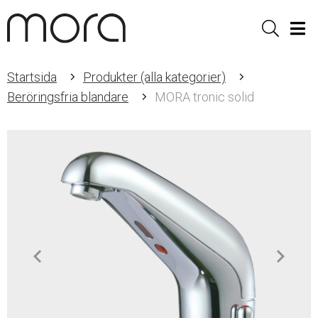
Sök
Men
Startsida
Produkter (alla kategorier)
Beröringsfria blandare
MORA tronic solid
Item
1
of
2