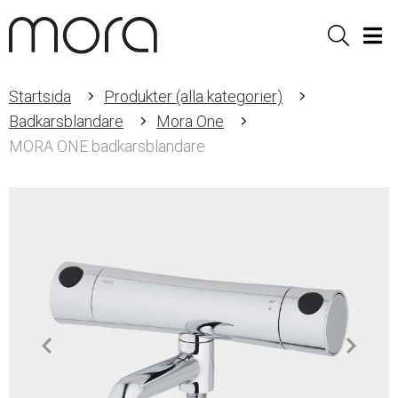
Sök
Men
Startsida
Produkter (alla kategorier)
Badkarsblandare
Mora One
MORA ONE badkarsblandare
Item
1
of