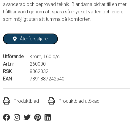
avancerad och beprövad teknik. Blandarna bidrar till en mer
hållbar värld genom att spara så mycket vatten och energi
som möjligt utan att tumma på komforten.
Återförsäljare
Utförande
Krom, 160 c/c
Art.nr
260000
RSK
8362032
EAN
7391887242540
Produktblad
Produktblad utökad
Facebook
Instagram
Twitter
Pinterest
Linkedin