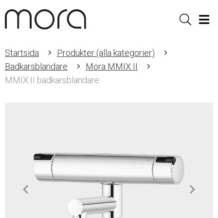
Sök
Men
Startsida
Produkter (alla kategorier)
Badkarsblandare
Mora MMIX II
MMIX II badkarsblandare
Item
1
of