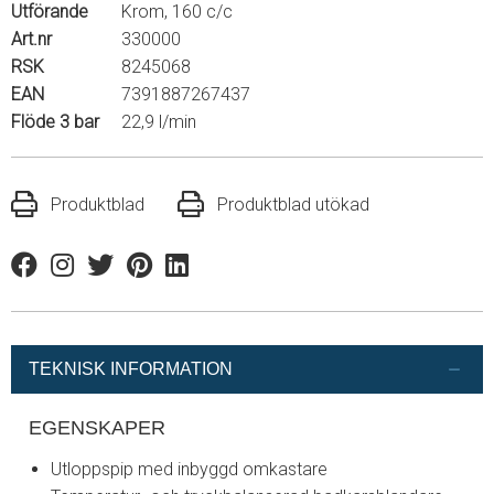
Utförande
Krom, 160 c/c
Art.nr
330000
RSK
8245068
EAN
7391887267437
Flöde 3 bar
22,9 l/min
Produktblad
Produktblad utökad
Facebook
Instagram
Twitter
Pinterest
Linkedin
TEKNISK INFORMATION
EGENSKAPER
Utloppspip med inbyggd omkastare