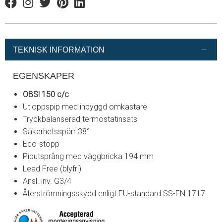
Facebook
Instagram
Twitter
Pinterest
Linkedin
TEKNISK INFORMATION
EGENSKAPER
OBS! 150 c/c
Utloppspip med inbyggd omkastare
Tryckbalanserad termostatinsats
Säkerhetsspärr 38°
Eco-stopp
Piputsprång med väggbricka 194 mm
Lead Free (blyfri)
Ansl. inv. G3/4
Återströmningsskydd enligt EU-standard SS-EN 1717