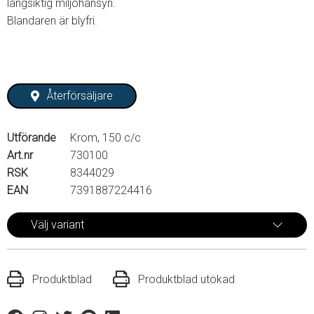
långsiktig miljöhänsyn.
Blandaren är blyfri.
Återförsäljare
Utförande
Krom, 150 c/c
Art.nr
730100
RSK
8344029
EAN
7391887224416
Välj variant
Produktblad
Produktblad utökad