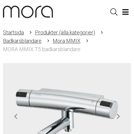
Sök
Men
Startsida
Produkter (alla kategorier)
Badkarsblandare
Mora MMIX
MORA MMIX T5 badkarsblandare
Item
1
of