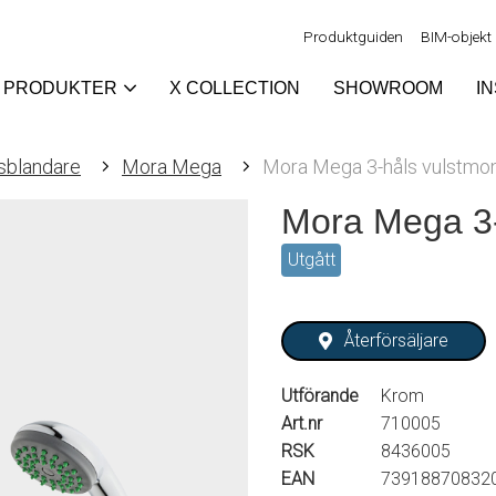
Produktguiden
BIM-objekt
PRODUKTER
X COLLECTION
SHOWROOM
I
sblandare
Mora Mega
Mora Mega 3-håls vulstmo
Mora Mega 3-
Utgått
Återförsäljare
Utförande
Krom
Art.nr
710005
RSK
8436005
EAN
73918870832