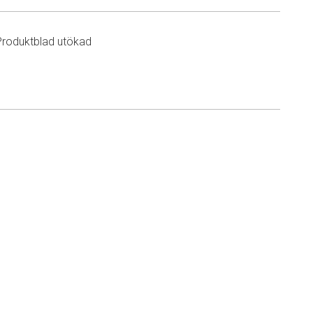
Produktblad utökad
n