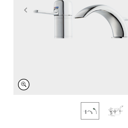
Item
1
of
2