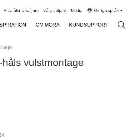
Hitta återförsäljare
Våra säljare
Media
Övriga språk
Sök
NSPIRATION
OM MORA
KUNDSUPPORT
ntage
håls vulstmontage
04