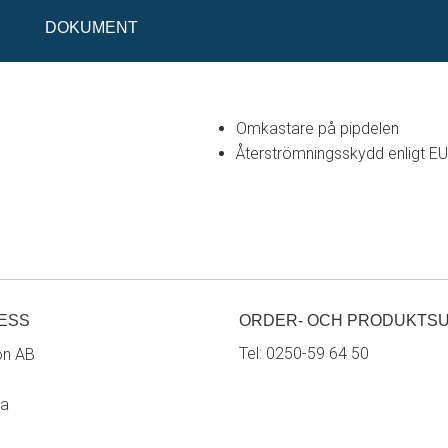
DOKUMENT
Omkastare på pipdelen
Återströmningsskydd enligt E
ESS
ORDER- OCH PRODUKTS
Tel:
0250-59 64 50
on AB
ra