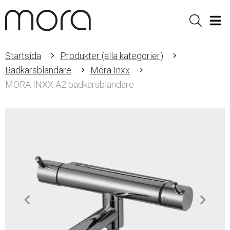
Sök
Men
Startsida
Produkter (alla kategorier)
Badkarsblandare
Mora Inxx
MORA INXX A2 badkarsblandare
Item
1
of