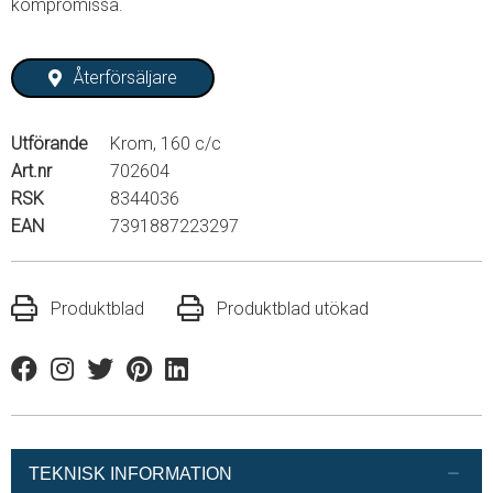
kompromissa.
Återförsäljare
Utförande
Krom, 160 c/c
Art.nr
702604
RSK
8344036
EAN
7391887223297
Produktblad
Produktblad utökad
Facebook
Instagram
Twitter
Pinterest
Linkedin
TEKNISK INFORMATION