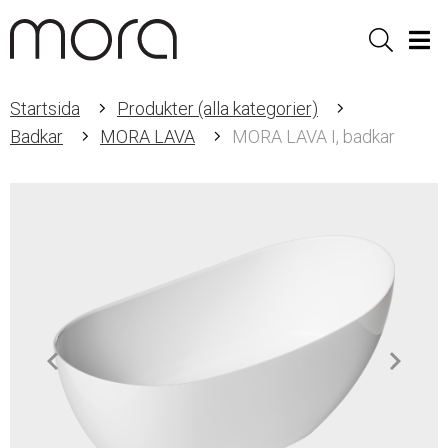
Sök
Men
Startsida
Produkter (alla kategorier)
Badkar
MORA LAVA
MORA LAVA I, badkar
Item
1
of
7