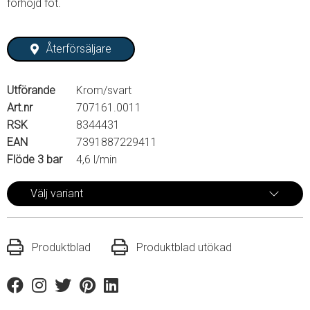
förhöjd fot.
Återförsäljare
Utförande
Krom/svart
Art.nr
707161.0011
RSK
8344431
EAN
7391887229411
Flöde 3 bar
4,6 l/min
Välj variant
Produktblad
Produktblad utökad
Facebook
Instagram
Twitter
Pinterest
Linkedin