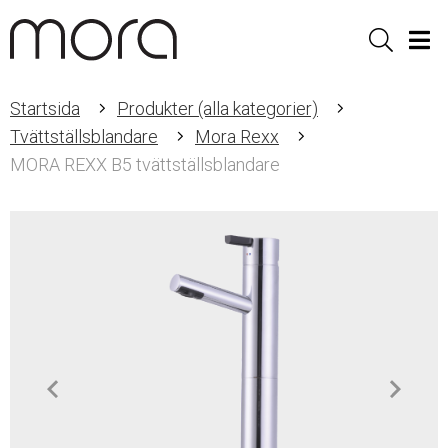
Sök
Men
Startsida
Produkter (alla kategorier)
Tvättställsblandare
Mora Rexx
MORA REXX B5 tvättställsblandare
Item
1
of