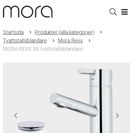
Sök
Men
Startsida
Produkter (alla kategorier)
Tvättställsblandare
Mora Rexx
MORA REXX B5 tvättställsblandare
Item
1
of