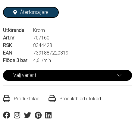
Återförsäljare
Utförande
Krom
Art.nr
707160
RSK
8344428
EAN
7391887220319
Flöde 3 bar
4,6 l/min
Välj variant
Produktblad
Produktblad utökad
Facebook
Instagram
Twitter
Pinterest
Linkedin