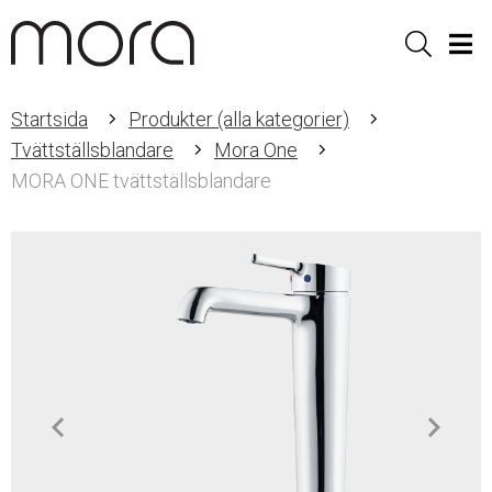
Sök
Men
Startsida
Produkter (alla kategorier)
Tvättställsblandare
Mora One
MORA ONE tvättställsblandare
Item
1
of