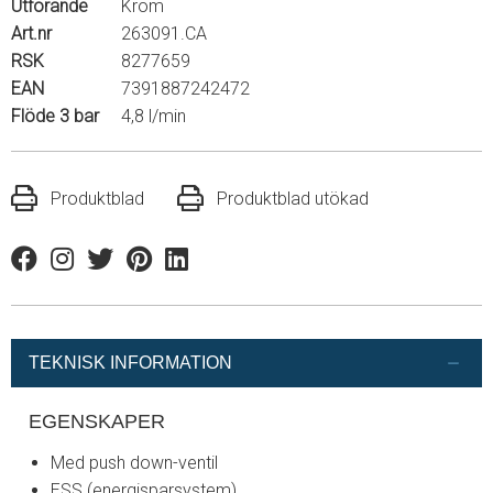
Utförande
Krom
Art.nr
263091.CA
RSK
8277659
EAN
7391887242472
Flöde 3 bar
4,8 l/min
Produktblad
Produktblad utökad
Facebook
Instagram
Twitter
Pinterest
Linkedin
TEKNISK INFORMATION
EGENSKAPER
Med push down-ventil
ESS (energisparsystem)