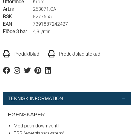
Utförande
Krom
Art.nr
263071.CA
RSK
8277655
EAN
7391887242427
Flöde 3 bar
4,8 l/min
Produktblad
Produktblad utökad
Facebook
Instagram
Twitter
Pinterest
Linkedin
TEKNISK INFORMATION
EGENSKAPER
Med push down-ventil
ESS (energisparsystem)