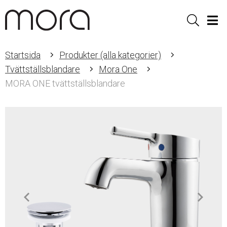
Sök
Men
Startsida
Produkter (alla kategorier)
Tvättställsblandare
Mora One
MORA ONE tvättställsblandare
Item
1
of