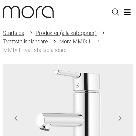
Sök
Men
Startsida
Produkter (alla kategorier)
Tvättställsblandare
Mora MMIX II
MMIX II tvättställsblandare
Item
1
of