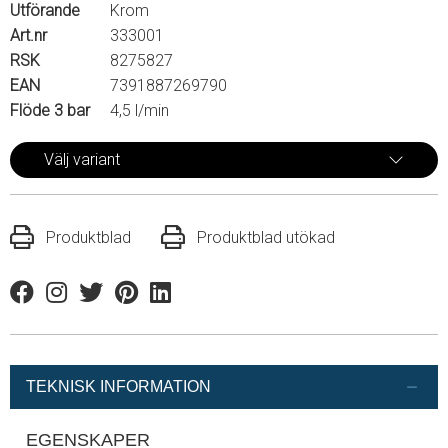
Utförande
Krom
Art.nr
333001
RSK
8275827
EAN
7391887269790
Flöde 3 bar
4,5 l/min
Välj variant
Produktblad
Produktblad utökad
Facebook
Instagram
Twitter
Pinterest
Linkedin
TEKNISK INFORMATION
EGENSKAPER