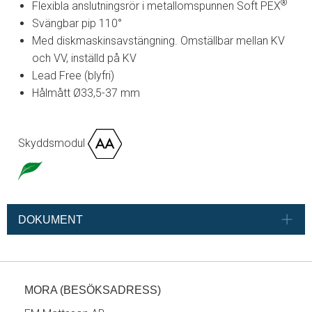
®
Flexibla anslutningsrör i metallomspunnen Soft PEX
Svängbar pip 110°
Med diskmaskinsavstängning. Omställbar mellan KV
och VV, inställd på KV
Lead Free (blyfri)
Hålmått Ø33,5-37 mm
Skyddsmodul
DOKUMENT
MORA (BESÖKSADRESS)