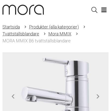
Sök
Men
Startsida
Produkter (alla kategorier)
Tvättställsblandare
Mora MMIX
MORA MMIX B6 tvättställsblandare
Item
1
of