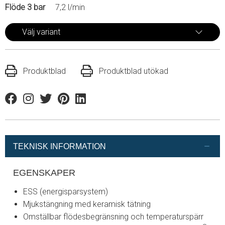
Flöde 3 bar
7,2 l/min
Välj variant
Produktblad
Produktblad utökad
Facebook
Instagram
Twitter
Pinterest
Linkedin
TEKNISK INFORMATION
EGENSKAPER
ESS (energisparsystem)
Mjukstängning med keramisk tätning
Omställbar flödesbegränsning och temperaturspärr