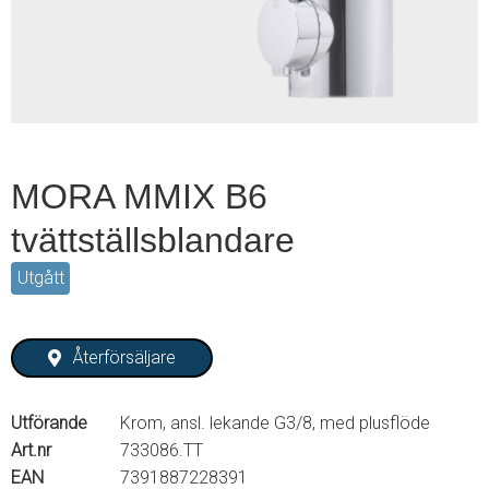
2
MORA MMIX B6
tvättställsblandare
Utgått
Återförsäljare
Utförande
Krom, ansl. lekande G3/8, med plusflöde
Art.nr
733086.TT
EAN
7391887228391