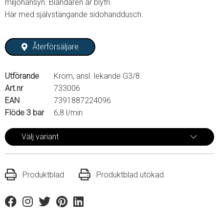
miljöhänsyn. Blandaren är blyfri.
Här med självstängande sidohanddusch.
Återförsäljare
Utförande
Krom, ansl. lekande G3/8
Art.nr
733006
EAN
7391887224096
Flöde 3 bar
6,8 l/min
Välj variant
Produktblad
Produktblad utökad
Facebook
Instagram
Twitter
Pinterest
Linkedin