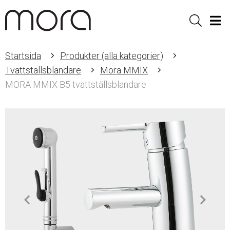
Sök
Men
Startsida
Produkter (alla kategorier)
Tvättställsblandare
Mora MMIX
MORA MMIX B5 tvättställsblandare
Item
1
of