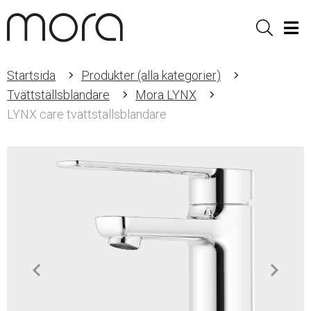
Sök
Men
Startsida
Produkter (alla kategorier)
Tvättställsblandare
Mora LYNX
LYNX care tvättställsblandare
Item
1
of