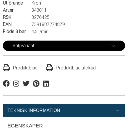
Utförande
Krom
Art.nr
343011
RSK
8276425
EAN
7391887274879
Flöde 3 bar
4,5 l/min
Välj variant
Produktblad
Produktblad utökad
Facebook
Instagram
Twitter
Pinterest
Linkedin
TEKNISK INFORMATION
EGENSKAPER