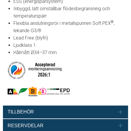
ESS (energisparsystem)
Inbyggd, lätt omställbar flödesbegränsning och
temperaturspärr
®
Flexibla anslutningsrör i metallspunnen Soft PEX
,
lekande G3/8
Lead Free (blyfri)
Ljudklass 1
Hålmått Ø34–37 mm
TILLBEHÖR
RESERVDELAR