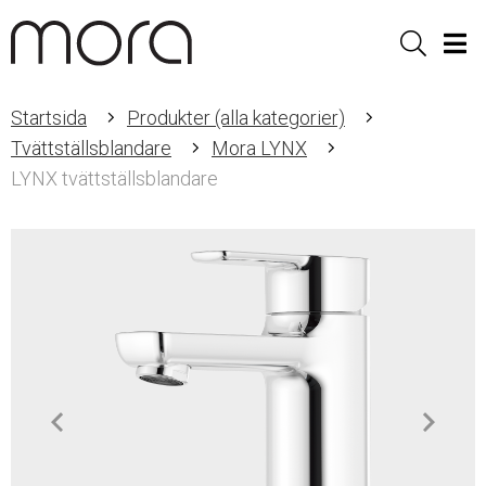
Sök
Men
Startsida
Produkter (alla kategorier)
Tvättställsblandare
Mora LYNX
LYNX tvättställsblandare
Item
1
of