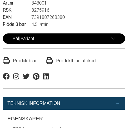
Art.nr
343001
RSK
8275916
EAN
7391887268380
Flöde 3 bar
4,5 l/min
Välj variant
Produktblad
Produktblad utökad
Facebook
Instagram
Twitter
Pinterest
Linkedin
TEKNISK INFORMATION
EGENSKAPER