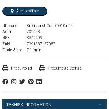
Återförsäljare
Utförande
Krom, ansl. Cu-rör Ø10 mm
Art.nr
702658
RSK
8344409
EAN
7391887187087
Flöde 3 bar
7,1 l/min
Produktblad
Produktblad utökad
Facebook
Instagram
Twitter
Pinterest
Linkedin
TEKNISK INFORMATION