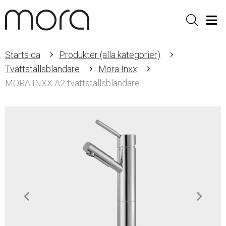
Sök
Men
Startsida
Produkter (alla kategorier)
Tvättställsblandare
Mora Inxx
MORA INXX A2 tvättställsblandare
Item
1
of