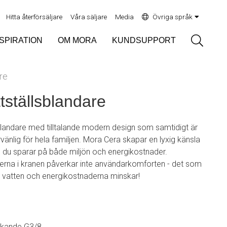
Hitta återförsäljare
Våra säljare
Media
Övriga språk
Sök
NSPIRATION
OM MORA
KUNDSUPPORT
re
tställsblandare
blandare med tilltalande modern design som samtidigt är
vänlig för hela familjen. Mora Cera skapar en lyxig känsla
m du sparar på både miljön och energikostnader.
nerna i kranen påverkar inte användarkomforten - det som
 vatten och energikostnaderna minskar!
lekande G3/8