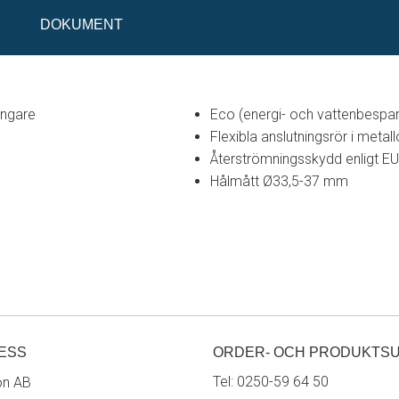
DOKUMENT
ängare
Eco (energi- och vattenbespar
Flexibla anslutningsrör i met
Återströmningsskydd enligt E
Hålmått Ø33,5-37 mm
ESS
ORDER- OCH PRODUKTS
Tel:
0250-59 64 50
on AB