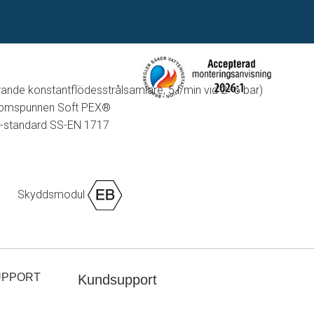
ande konstantflödesstrålsamlare, 5 l/min vid 2–6 bar)
allomspunnen Soft PEX®
U-standard SS-EN 1717
Skyddsmodul
UPPORT
Kundsupport