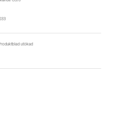
033
Produktblad utökad
n