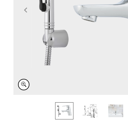
Item
1
of
4