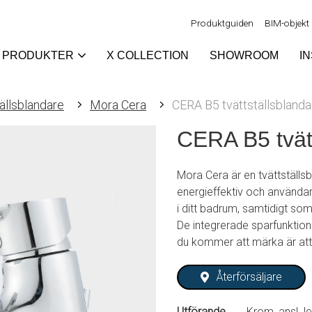
Produktguiden
BIM-objekt
PRODUKTER
X COLLECTION
SHOWROOM
I
ällsblandare
Mora Cera
CERA B5 tvättställsblanda
CERA B5 tvät
Mora Cera är en tvättställs
energieffektiv och användar
i ditt badrum, samtidigt so
De integrerade sparfunktio
du kommer att märka är att
Återförsäljare
Utförande
Krom, ansl. 