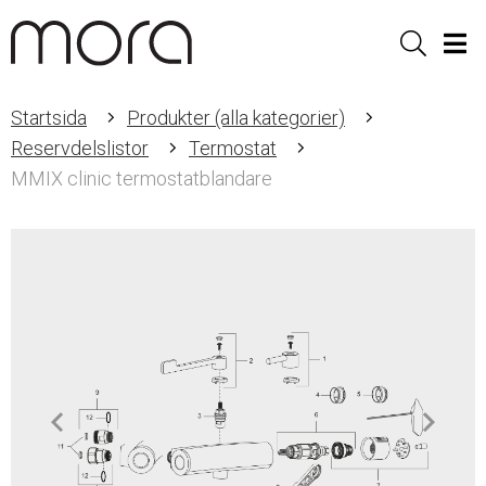
Sök
Men
Startsida
Produkter (alla kategorier)
Reservdelslistor
Termostat
MMIX clinic termostatblandare
Item
1
of