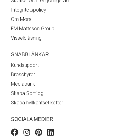
Skötsel och rengöringsråd
Integritetspolicy
Om Mora
FM Mattsson Group
Visselblåsning
SNABBLÄNKAR
Kundsupport
Broschyrer
Mediabank
Skapa Sortilog
Skapa hyllkantsetiketter
SOCIALA MEDIER
Facebook
Instagram
Pinterest
Linkedin