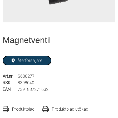
Magnetventil
Återförsäljare
Art.nr
S600277
RSK
8398040
EAN
7391887271632
Produktblad
Produktblad utökad