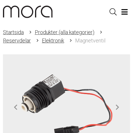
Sök
Men
Startsida
Produkter (alla kategorier)
Reservdelar
Elektronik
Magnetventil
Item
1
of
1